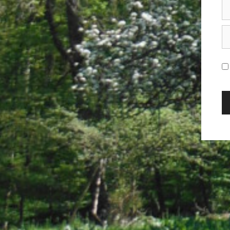
E-
Ma
Ad
We