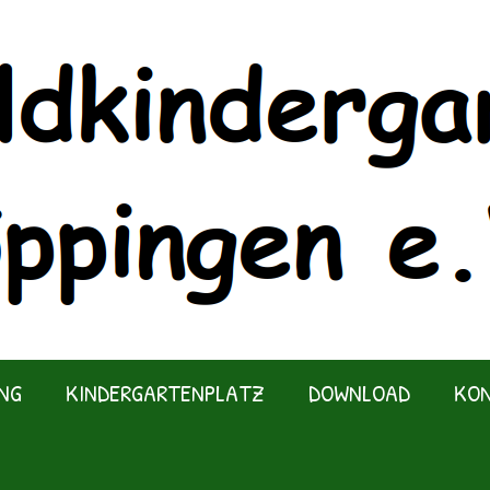
NG
KINDERGARTENPLATZ
DOWNLOAD
KO