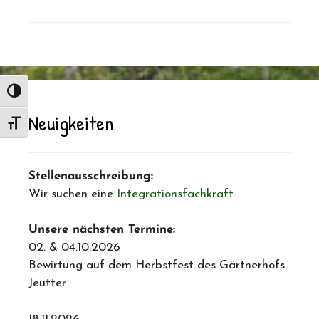
Umschalten auf hohe Kontraste
Neuigkeiten
Schrift vergrößern
Stellenausschreibung:
Wir suchen eine
Integrationsfachkraft
.
Unsere nächsten Termine:
02. & 04.10.2026
Bewirtung auf dem Herbstfest des Gärtnerhofs
Jeutter