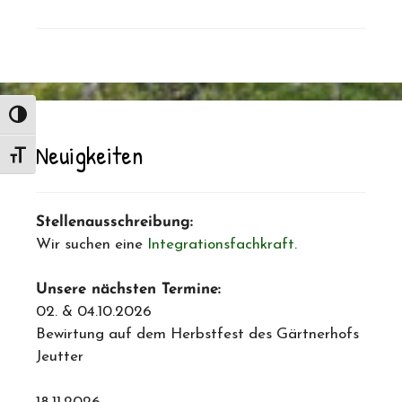
Umschalten auf hohe Kontraste
Neuigkeiten
Schrift vergrößern
Stellenausschreibung:
Wir suchen eine
Integrationsfachkraft
.
Unsere nächsten Termine:
02. & 04.10.2026
Bewirtung auf dem Herbstfest des Gärtnerhofs
Jeutter